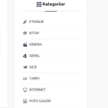
Kategoriler
ETKINLIK
KITAP
SINEMA
GENEL
GEZI
TARIH
İNTERNET
FOTO GALERI