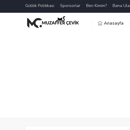
Gizlilik Politikası
Sponsorlar
Ben Kimim?
Bana Ula
Anasayfa