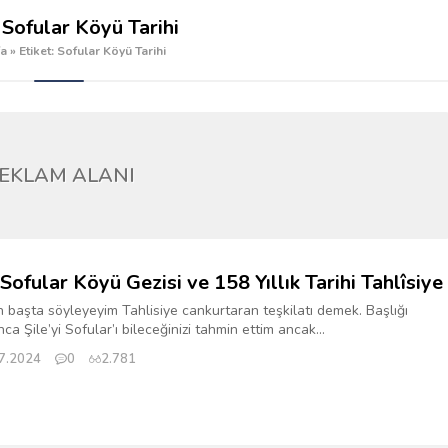
:
Sofular Köyü Tarihi
a
»
Etiket: Sofular Köyü Tarihi
EKLAM ALANI
 Sofular Köyü Gezisi ve 158 Yıllık Tarihi Tahlîsiye
başta söyleyeyim Tahlisiye cankurtaran teşkilatı demek. Başlığı
ca Şile’yi Sofular’ı bileceğinizi tahmin ettim ancak...
7.2024
0
2.781