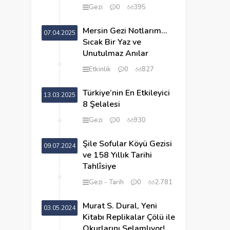
Gezi
0
395
Mersin Gezi Notlarım…
07.04.2025
Sıcak Bir Yaz ve
Unutulmaz Anılar
Etkinlik
0
827
Türkiye’nin En Etkileyici
13.03.2025
8 Şelalesi
Gezi
0
930
Şile Sofular Köyü Gezisi
09.07.2024
ve 158 Yıllık Tarihi
Tahlîsiye
Gezi
Tarih
0
2.781
Murat S. Dural, Yeni
03.05.2024
Kitabı Replikalar Çölü ile
Okurlarını Selamlıyor!