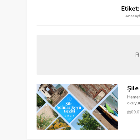
Etiket
Anasayf
R
Şile
Hemen 
okuyun
09.0