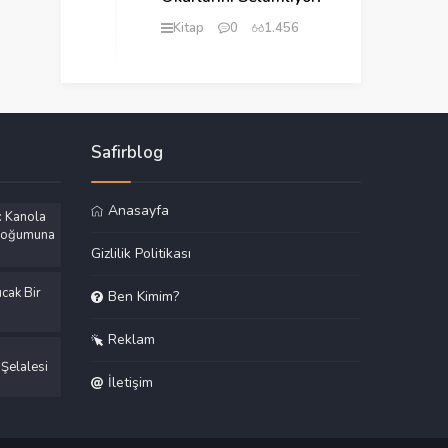
Kitap
0
1.456
Safirblog
Anasayfa
: Kanola
 Doğumuna
Gizlilik Politikası
cak Bir
Ben Kimim?
Reklam
 Şelalesi
İletişim