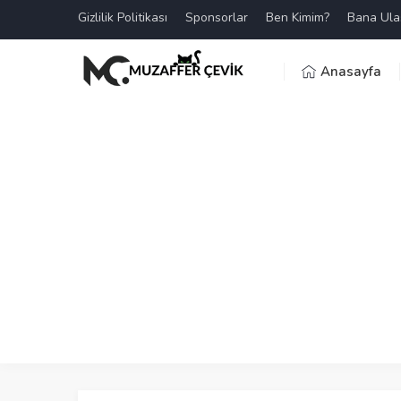
Gizlilik Politikası
Sponsorlar
Ben Kimim?
Bana Ula
Anasayfa