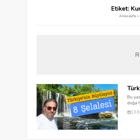
Etiket:
Kur
Anasayfa
»
R
Türk
Bu yazı
doğa ha
13.0