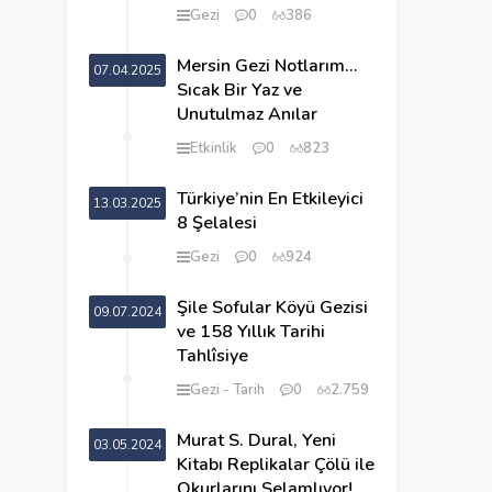
Gezi
0
386
Mersin Gezi Notlarım…
07.04.2025
Sıcak Bir Yaz ve
Unutulmaz Anılar
Etkinlik
0
823
Türkiye’nin En Etkileyici
13.03.2025
8 Şelalesi
Gezi
0
924
Şile Sofular Köyü Gezisi
09.07.2024
ve 158 Yıllık Tarihi
Tahlîsiye
Gezi
Tarih
0
2.759
Murat S. Dural, Yeni
03.05.2024
Kitabı Replikalar Çölü ile
Okurlarını Selamlıyor!