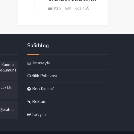
Kitap
0
1.455
Safirblog
Anasayfa
: Kanola
 Doğumuna
Gizlilik Politikası
cak Bir
Ben Kimim?
Reklam
 Şelalesi
İletişim