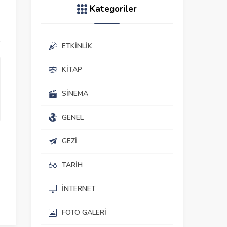
Kategoriler
ETKINLIK
KITAP
SINEMA
GENEL
GEZI
TARIH
İNTERNET
FOTO GALERI